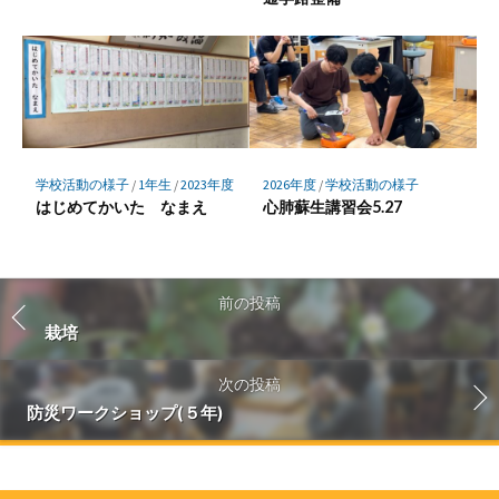
学校活動の様子
/
1年生
/
2023年度
2026年度
/
学校活動の様子
はじめてかいた なまえ
心肺蘇生講習会5.27
前の投稿
栽培
次の投稿
防災ワークショップ(５年)