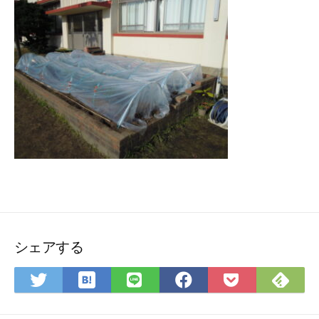
シェアする
は
Fee
Twitter
LINE
Facebook
Pocket
て
で
で
で
で
に
な
購
シ
シ
シ
保