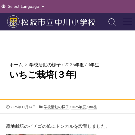
コ
ン
検
メ
索
ニ
テ
切
ュ
ン
り
ー
ツ
替
え
へ
ス
ホーム
>
学校活動の様子
/
2025年度
/
3年生
キ
いちご栽培(３年)
ッ
プ
公
カ
2025年11月14日
学校活動の様子
/
2025年度
/
3年生
開
テ
日
ゴ
リ
露地栽培のイチゴの畝にトンネルを設置しました。
ー