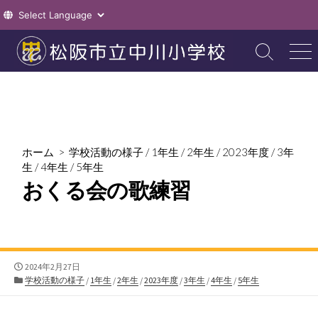
コ
ン
検
メ
索
ニ
テ
切
ュ
ン
り
ー
ツ
替
え
へ
ス
ホーム
>
学校活動の様子
/
1年生
/
2年生
/
2023年度
/
3年
キ
生
/
4年生
/
5年生
ッ
おくる会の歌練習
プ
公
2024年2月27日
開
カ
学校活動の様子
/
1年生
/
2年生
/
2023年度
/
3年生
/
4年生
/
5年生
日
テ
ゴ