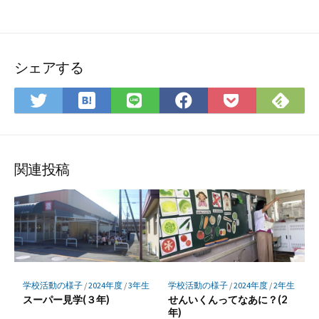
シェアする
は
Fee
Twitter
LINE
Facebook
Pocket
て
で
で
で
で
に
な
購
シ
シ
シ
保
ブ
読
ェ
ェ
ェ
存
ッ
ア
ア
ア
関連投稿
ク
マ
ー
ク
に
保
存
学校活動の様子
/
2024年度
/
3年生
学校活動の様子
/
2024年度
/
2年生
スーパー見学(３年)
せんいくんってなあに？(2
年)