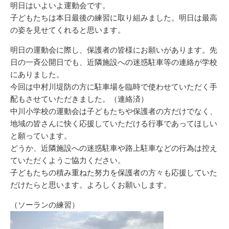
リ
明日はいよいよ運動会です。
ー
子どもたちは本日最後の練習に取り組みました。明日は最高
の姿を見せてくれると思います。
明日の運動会に際し、保護者の皆様にお願いがあります。先
日の一斉公開日でも、近隣施設への迷惑駐車等の連絡が学校
にありました。
今回は中村川堤防の方に駐車場を臨時で使わせていただく手
配もさせていただきました。（連絡済）
中川小学校の運動会は子どもたちや保護者の方だけでなく、
地域の皆さんに快く応援していただける行事であってほしい
と願っています。
どうか、近隣施設への迷惑駐車や路上駐車などの行為は控え
ていただくようご協力ください。
子どもたちの積み重ねた努力を保護者の方々も応援していた
だけたらと思います。よろしくお願いします。
（ソーランの練習）