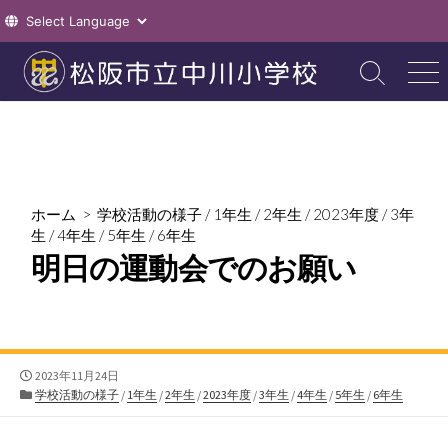
コ
ン
検
メ
索
ニ
テ
切
ュ
ン
り
ー
ツ
替
え
へ
ス
ホーム
>
学校活動の様子
/
1年生
/
2年生
/
2023年度
/
3年
キ
生
/
4年生
/
5年生
/
6年生
ッ
明日の運動会でのお願い
プ
公
2023年11月24日
開
カ
学校活動の様子
/
1年生
/
2年生
/
2023年度
/
3年生
/
4年生
/
5年生
/
6年生
日
テ
ゴ