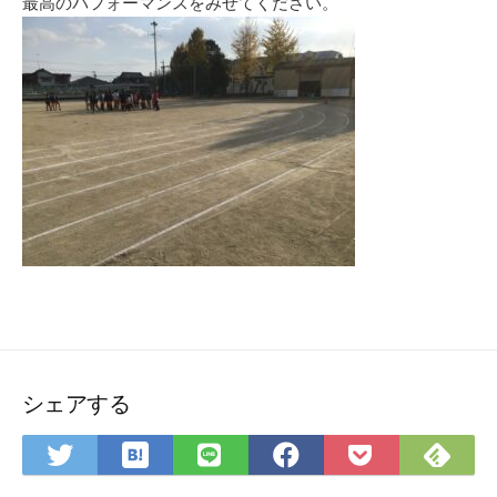
最高のパフォーマンスをみせてください。
シェアする
は
Fee
Twitter
LINE
Facebook
Pocket
て
で
で
で
で
に