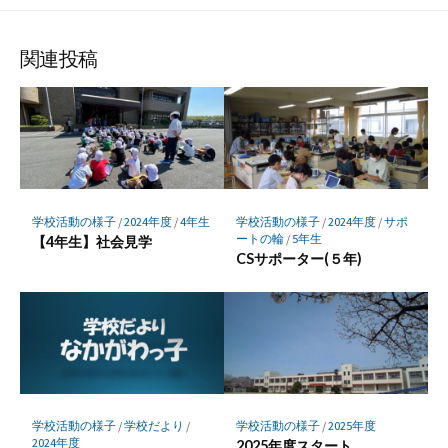
な
購
シ
シ
シ
保
ブ
読
ェ
ェ
ェ
存
ッ
ア
ア
ア
関連投稿
ク
マ
ー
ク
に
保
存
学校活動の様子
/
2024年度
/
4年生
学校活動の様子
/
2024年度
/
サポ
ートの輪
/
5年生
【4年生】社会見学
CSサポーター(５年)
学校活動の様子
/
学校だより
/
学校活動の様子
/
2025年度
2024年度
2025年度スタート