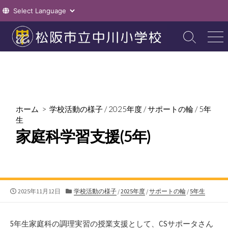
コ
ン
検
メ
索
ニ
テ
切
ュ
ン
り
ー
ツ
替
え
へ
ス
ホーム
>
学校活動の様子
/
2025年度
/
サポートの輪
/
5年
キ
生
ッ
家庭科学習支援(5年)
プ
公
カ
2025年11月12日
学校活動の様子
/
2025年度
/
サポートの輪
/
5年生
開
テ
日
ゴ
リ
5年生家庭科の調理実習の授業支援として、CSサポータさん