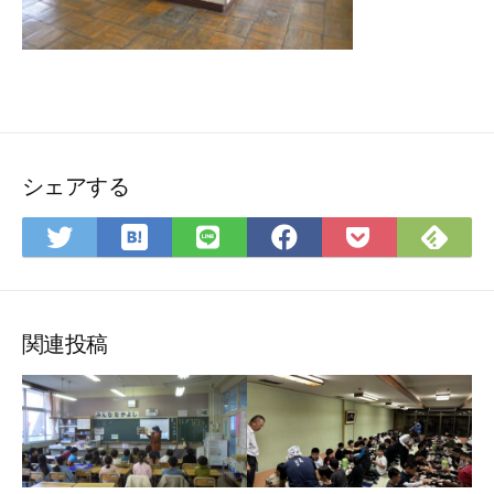
シェアする
は
Fee
Twitter
LINE
Facebook
Pocket
て
で
で
で
で
に
な
購
シ
シ
シ
保
ブ
読
ェ
ェ
ェ
存
ッ
ア
ア
ア
関連投稿
ク
マ
ー
ク
に